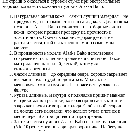
Не страшно оказаться в суровой стуже при экстремальных
морозах, когда есть кожаный пуховик Alaska Balto:
Натуральная овечья кожа – самый лучший материал – не
продуваема, не промокает от снега и дождя. Для пошива
пуховика Alaska Balto использованы отборные листы
кожи, которые прошли проверку на прочность и
эластичность. Овечья кожа не деформируется, не
растягивается, стойкая к трещинам и разрывам на
морозе.
В производстве модели Alaska Balto использован
современный силиконизированный синтепон. Такой
материал очень теплый, легкий, к тому же
гипоаллергенный.
Фасон длинный – до середины бедра, хорошо закрывает
все части тела и удобно двигаться. Модель не
мешковата, хоть и пуховик. На поясе есть утяжка по
фигуре.
Рукава длинные. Изнутри к подкладке пришит манжет
из трикотажной резинки, которая прилегает к кисти и
закрывает руки от ветра и холода. С обратной стороны
на локтях есть накладки, что делают рукав плотнее в
месте перегиба и защищают от протирания.
Застегивается пуховик Alaska Balto на прочную молнию
(Ykk10) от самого низа до края воротника. На бегунке