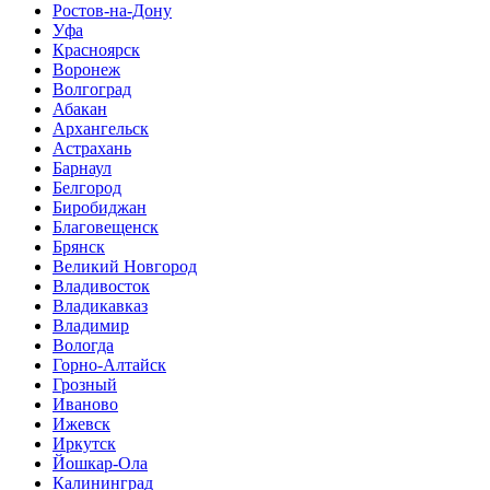
Ростов-на-Дону
Уфа
Красноярск
Воронеж
Волгоград
Абакан
Архангельск
Астрахань
Барнаул
Белгород
Биробиджан
Благовещенск
Брянск
Великий Новгород
Владивосток
Владикавказ
Владимир
Вологда
Горно-Алтайск
Грозный
Иваново
Ижевск
Иркутск
Йошкар-Ола
Калининград