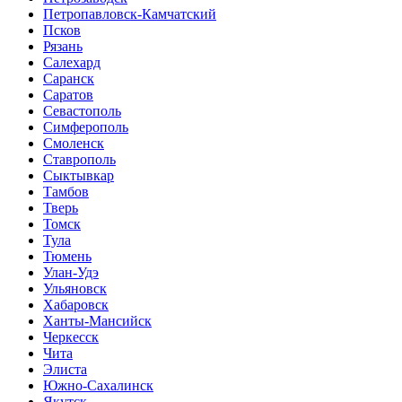
Петропавловск-Камчатский
Псков
Рязань
Салехард
Саранск
Саратов
Севастополь
Симферополь
Смоленск
Ставрополь
Сыктывкар
Тамбов
Тверь
Томск
Тула
Тюмень
Улан-Удэ
Ульяновск
Хабаровск
Ханты-Мансийск
Черкесск
Чита
Элиста
Южно-Сахалинск
Якутск