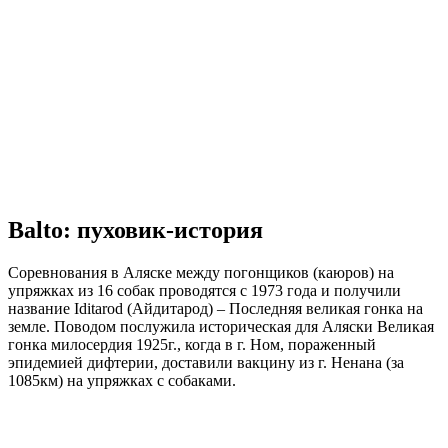
Balto: пуховик-история
Соревнования в Аляске между погонщиков (каюров) на
упряжках из 16 собак проводятся с 1973 года и получили
название Iditarod (Айдитарод) – Последняя великая гонка на
земле. Поводом послужила историческая для Аляски Великая
гонка милосердия 1925г., когда в г. Ном, пораженный
эпидемией дифтерии, доставили вакцину из г. Ненана (за
1085км) на упряжках с собаками.