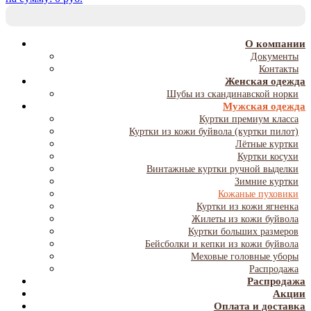
T
NA
О компании
Документы
Контакты
Женская одежда
Шубы из скандинавской норки
Мужская одежда
Куртки премиум класса
Куртки из кожи буйвола (куртки пилот)
Лётные куртки
Куртки косухи
Винтажные куртки ручной выделки
Зимние куртки
Кожаные пуховики
Куртки из кожи ягненка
Жилеты из кожи буйвола
Куртки больших размеров
Бейсболки и кепки из кожи буйвола
Меховые головные уборы
Распродажа
Распродажа
Акции
Оплата и доставка