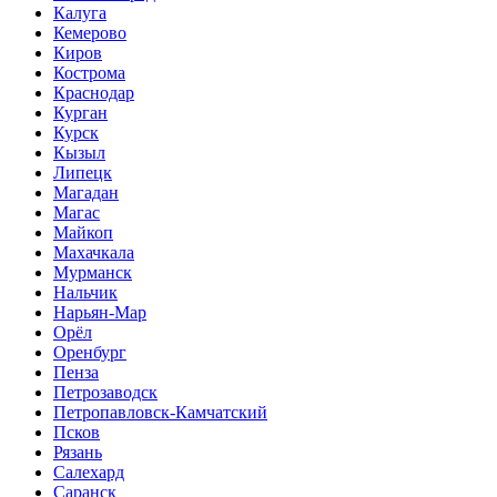
Калуга
Кемерово
Киров
Кострома
Краснодар
Курган
Курск
Кызыл
Липецк
Магадан
Магас
Майкоп
Махачкала
Мурманск
Нальчик
Нарьян-Мар
Орёл
Оренбург
Пенза
Петрозаводск
Петропавловск-Камчатский
Псков
Рязань
Салехард
Саранск