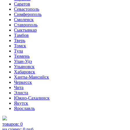
Саратов
Севастополь
Симферополь
Смоленск
Ставрополь
Сыктывкар
Тамбов
Тверь
Томск
Тула
Тюмень
Улан-Удэ
Ульяновск
Хабаровск
Ханты-Мансийск
Черкесск
Чита
Элиста
Южно-Сахалинск
Якутск
Ярославль
товаров:
0
на сумму:
0
руб.