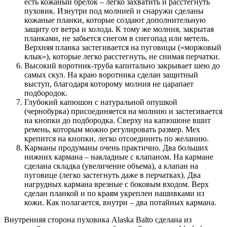
есть кожаный брелок – легко захватить и расстегнуть
пуховик. Изнутри под молнией и снаружи сделаны
кожаные планки, которые создают дополнительную
защиту от ветра и холода. К тому же молния, закрытая
планками, не забьется снегом в снегопад или метель.
Верхняя планка застегивается на пуговицы («моржовый
клык»), которые легко расстегнуть, не снимая перчатки.
Высокий воротник-труба капитально закрывает шею до
самых скул. На краю воротника сделан защитный
выступ, благодаря которому молния не царапает
подбородок.
Глубокий капюшон с натуральной опушкой
(чернобурка) присоединяется на молнию и застегивается
на кнопки до подбородка. Сверху на капюшоне вшит
ремень, которым можно регулировать размер. Мех
крепится на кнопки, легко отсоединить по желанию.
Карманы продуманы очень практично. Два больших
нижних кармана – накладные с клапаном. На кармане
сделана складка (увеличение объема), а клапан на
пуговице (легко застегнуть даже в перчатках). Два
нагрудных кармана врезные с боковым входом. Верх
сделан планкой и по краям укреплен нашивками из
кожи. Как полагается, внутри – два потайных кармана.
Внутренняя сторона пуховика Alaska Balto сделана из