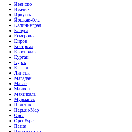
Иваново
Ижевск
Иркутск
Йошкар-Ола
Калининград
Калуга
Кемерово
Киров
Кострома
Краснодар
Курган
Курск
Кызыл
Липецк
Магадан
Магас
Майкоп
Махачкала
Мурманск
Нальчик
Нарьян-Мар
Орёл
Оренбург
Пенза
Петрозаводск