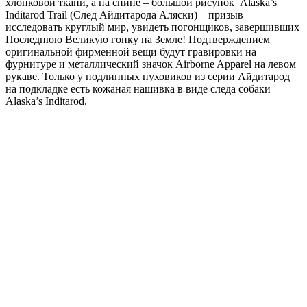
хлопковой ткани, а на спине – большой рисунок Alaska’s
Inditarod Trail (След Айдитарода Аляски) – призыв
исследовать круглый мир, увидеть погонщиков, завершивших
Последнюю Великую гонку на Земле! Подтверждением
оригинальной фирменной вещи будут гравировки на
фурнитуре и металлический значок Airborne Apparel на левом
рукаве. Только у подлинных пуховиков из серии Айдитарод
на подкладке есть кожаная нашивка в виде следа собаки
Alaska’s Inditarod.