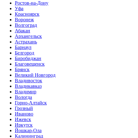
Ростов-на-Дону
Уфа
Красноярск
Воронеж
Волгоград
Абакан
Архангельск
Астрахань
Барнаул
Белгород
Биробиджан
Благовещенск
Брянск
Великий Новгород
Владивосток
Владикавказ
Владимир
Вологда
Горно-Алтайск
Грозный
Иваново
Ижевск
Иркутск
Йошкар-Ола
Калининград