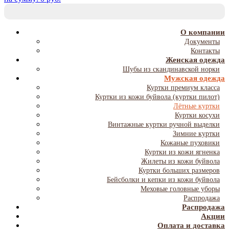
T
NA
О компании
Документы
Контакты
Женская одежда
Шубы из скандинавской норки
Мужская одежда
Куртки премиум класса
Куртки из кожи буйвола (куртки пилот)
Лётные куртки
Куртки косухи
Винтажные куртки ручной выделки
Зимние куртки
Кожаные пуховики
Куртки из кожи ягненка
Жилеты из кожи буйвола
Куртки больших размеров
Бейсболки и кепки из кожи буйвола
Меховые головные уборы
Распродажа
Распродажа
Акции
Оплата и доставка