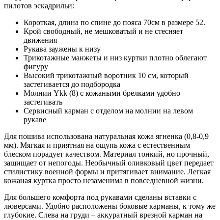
пилотов эскадрильи:
Короткая, длина по спине до пояса 70см в размере 52.
Крой свободный, не мешковатый и не стесняет
движения
Рукава заужены к низу
Трикотажные манжеты и низ куртки плотно облегают
фигуру
Высокий трикотажный воротник 10 см, который
застегивается до подбородка
Молнии Ykk (8) с кожаными брелками удобно
застегивать
Сервисный карман с отделом на молнии на левом
рукаве
Для пошива использована натуральная кожа ягненка (0,8-0,9
мм). Мягкая и приятная на ощупь кожа с естественным
блеском порадует качеством. Материал тонкий, но прочный,
защищает от непогоды. Необычный оливковый цвет передает
стилистику военной формы и притягивает внимание. Легкая
кожаная куртка просто незаменима в повседневной жизни.
Для большего комфорта под рукавами сделаны вставки с
люверсами. Удобно расположены боковые карманы, к тому же
глубокие. Слева на груди – аккуратный врезной карман на